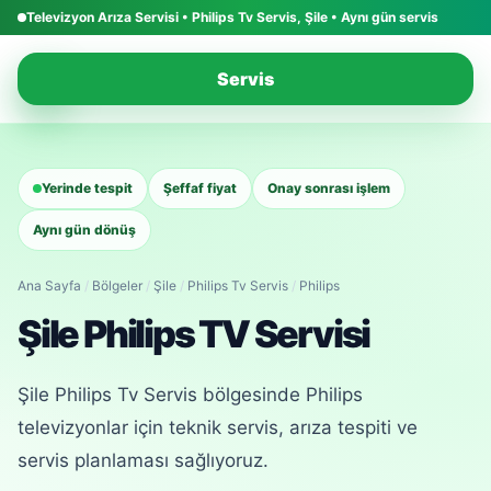
Televizyon Arıza Servisi • Philips Tv Servis, Şile • Aynı gün servis
Televizyon Arıza Servisi
Servis
TV tamiri • LED • panel • montaj
Yerinde tespit
Şeffaf fiyat
Onay sonrası işlem
Aynı gün dönüş
Ana Sayfa
/
Bölgeler
/
Şile
/
Philips Tv Servis
/
Philips
Şile Philips TV Servisi
Şile Philips Tv Servis bölgesinde Philips
televizyonlar için teknik servis, arıza tespiti ve
servis planlaması sağlıyoruz.